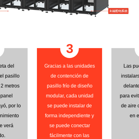
3
eta del
Gracias a las unidades
Las pu
l pasillo
de contención de
instalar
 2 metros
pasillo frío de diseño
delante
 panel
modular, cada unidad
para evit
yó, por lo
se puede instalar de
de aire 
nimiento
forma independiente y
en e
se verá
se puede conectar
do.
fácilmente con las