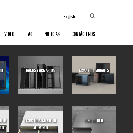
English
VIDEO
FAQ
NOTICIAS
CONTÁCTENOS
NTE
RACKS Y ARMARIOS
ARMARIOS MURALES
UELO
PISOS TOTALMENTE DE
PISO DE RED
ICO
ALUMINIO