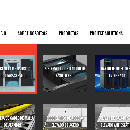
ICIO
SOBRE NOSOTROS
PRODUCTOS
PROJECT SOLUTIONS
CENTRO DE DATOS
SISTEMA DE CONTENCIÓN DE
GABINETE INTELIGE
ODULAR&SERVICIO
PASILLO FRÍO
INTEGRADO
EJA DE CABLE DE MALLA
TODO EL PISO DE ACCESO
SULFATO DE CALCIO S
DE ALAMBRE
ELEVADO DE ACERO
ELEVADO ANTIESTÁT