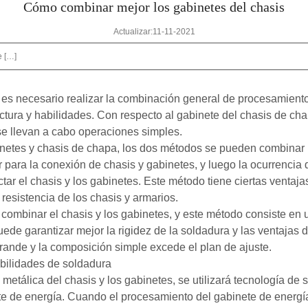
Cómo combinar mejor los gabinetes del chasis
Actualizar:11-11-2021
e […]
, es necesario realizar la combinación general de procesamien
ructura y habilidades. Con respecto al gabinete del chasis de ch
e llevan a cabo operaciones simples.
abinetes y chasis de chapa, los dos métodos se pueden combina
ara la conexión de chasis y gabinetes, y luego la ocurrencia de
r el chasis y los gabinetes. Este método tiene ciertas ventaja
y resistencia de los chasis y armarios.
combinar el chasis y los gabinetes, y este método consiste en ut
ede garantizar mejor la rigidez de la soldadura y las ventajas 
rande y la composición simple excede el plan de ajuste.
ilidades de soldadura
tálica del chasis y los gabinetes, se utilizará tecnología de s
e de energía. Cuando el procesamiento del gabinete de energía 