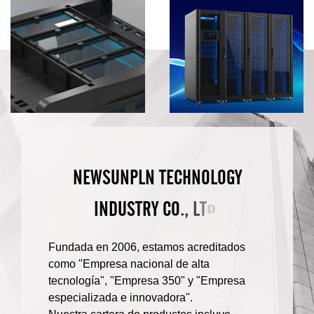
N
E
W
S
U
N
P
L
N
T
E
C
H
N
O
L
O
G
Y
O
C
.
,
I
N
D
U
S
T
R
Y
T
L
D
.
Fundada en 2006, estamos acreditados
como "Empresa nacional de alta
tecnología", "Empresa 350" y "Empresa
especializada e innovadora".