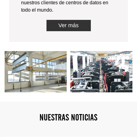
nuestros clientes de centros de datos en
todo el mundo.
Ver más
N
U
E
S
T
R
A
S
N
O
T
I
C
I
A
S