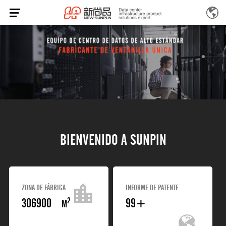
B
I
E
N
V
E
N
I
D
O
A
S
U
N
P
I
N
ZONA DE FÁBRICA
INFORME DE PATENTE
310000
100
+
2
M